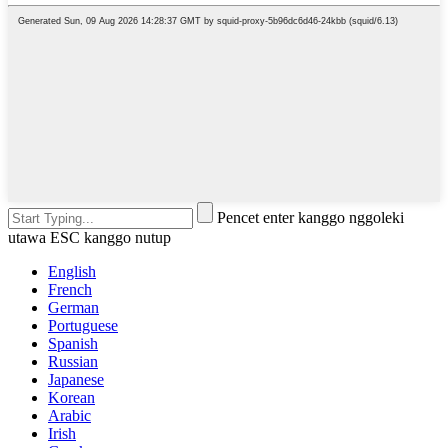
Pencet enter kanggo nggoleki
utawa ESC kanggo nutup
English
French
German
Portuguese
Spanish
Russian
Japanese
Korean
Arabic
Irish