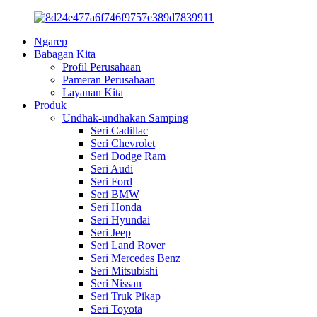
Ngarep
Babagan Kita
Profil Perusahaan
Pameran Perusahaan
Layanan Kita
Produk
Undhak-undhakan Samping
Seri Cadillac
Seri Chevrolet
Seri Dodge Ram
Seri Audi
Seri Ford
Seri BMW
Seri Honda
Seri Hyundai
Seri Jeep
Seri Land Rover
Seri Mercedes Benz
Seri Mitsubishi
Seri Nissan
Seri Truk Pikap
Seri Toyota