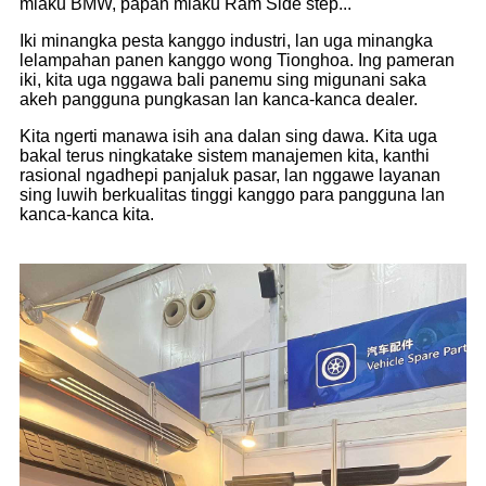
mlaku BMW, papan mlaku Ram Side step...
Iki minangka pesta kanggo industri, lan uga minangka
lelampahan panen kanggo wong Tionghoa. Ing pameran
iki, kita uga nggawa bali panemu sing migunani saka
akeh pangguna pungkasan lan kanca-kanca dealer.
Kita ngerti manawa isih ana dalan sing dawa. Kita uga
bakal terus ningkatake sistem manajemen kita, kanthi
rasional ngadhepi panjaluk pasar, lan nggawe layanan
sing luwih berkualitas tinggi kanggo para pangguna lan
kanca-kanca kita.