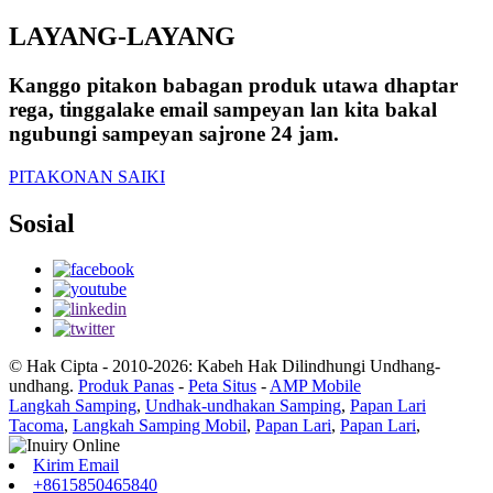
LAYANG-LAYANG
Kanggo pitakon babagan produk utawa dhaptar
rega, tinggalake email sampeyan lan kita bakal
ngubungi sampeyan sajrone 24 jam.
PITAKONAN SAIKI
Sosial
© Hak Cipta - 2010-2026: Kabeh Hak Dilindhungi Undhang-
undhang.
Produk Panas
-
Peta Situs
-
AMP Mobile
Langkah Samping
,
Undhak-undhakan Samping
,
Papan Lari
Tacoma
,
Langkah Samping Mobil
,
Papan Lari
,
Papan Lari
,
Kirim Email
+8615850465840