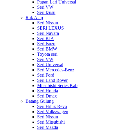
Papan Lari Universal
Seri VW
Seri Izusu
Rak Atap
Seri Nissan
SERI LEXUS
Seri Navara
Seri KIA
Seri Isuzu
Seri BMW
Toyota seri
Seri VW
Seri Universal
Seri Mercedes-Benz
Seri Ford
Seri Land Rover
Mitsubishi Series Kab
Seri Honda
Seri Dmax
Batang Gulung
Seri Hilux Revo
Seri Volkswagen
Seri Nissan
Seri Mitsubishi
Seri Mazda