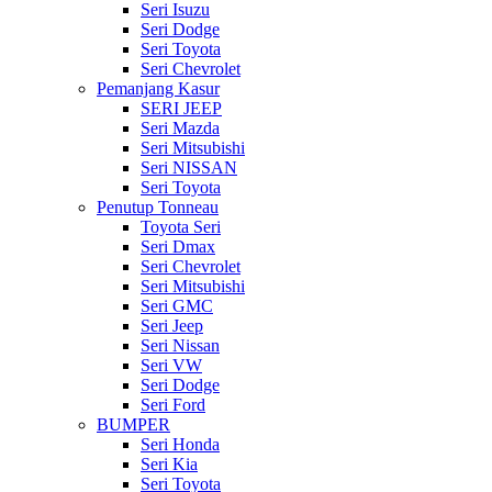
Seri Isuzu
Seri Dodge
Seri Toyota
Seri Chevrolet
Pemanjang Kasur
SERI JEEP
Seri Mazda
Seri Mitsubishi
Seri NISSAN
Seri Toyota
Penutup Tonneau
Toyota Seri
Seri Dmax
Seri Chevrolet
Seri Mitsubishi
Seri GMC
Seri Jeep
Seri Nissan
Seri VW
Seri Dodge
Seri Ford
BUMPER
Seri Honda
Seri Kia
Seri Toyota